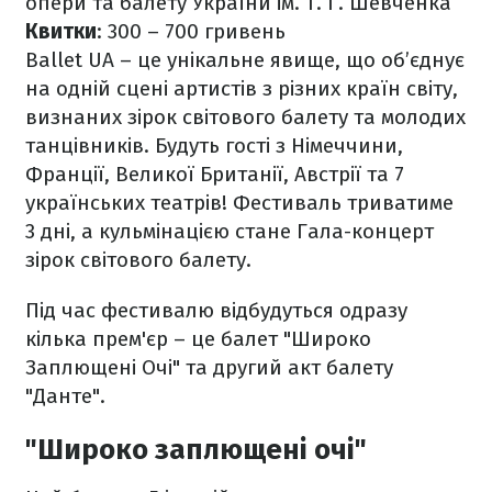
опери та балету України ім. Т. Г. Шевченка
Квитки
: 300 – 700 гривень
Ballet UA – це унікальне явище, що об’єднує
на одній сцені артистів з різних країн світу,
визнаних зірок світового балету та молодих
танцівників. Будуть гості з Німеччини,
Франції, Великої Британії, Австрії та 7
українських театрів! Фестиваль триватиме
3 дні, а кульмінацією стане Гала-концерт
зірок світового балету.
Під час фестивалю відбудуться одразу
кілька прем'єр – це балет "Широко
Заплющені Очі" та другий акт балету
"Данте".
"Широко заплющені очі"