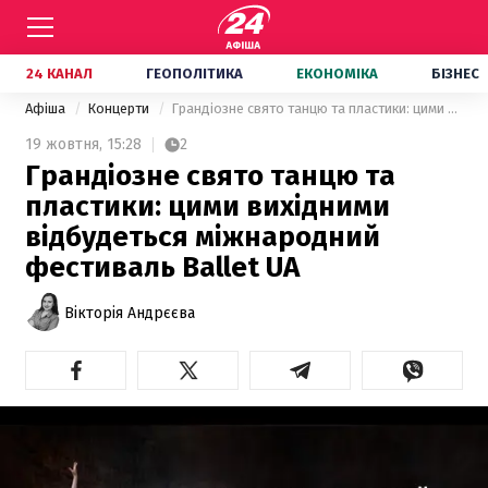
24 КАНАЛ
ГЕОПОЛІТИКА
ЕКОНОМІКА
БІЗНЕС
Афіша
Концерти
Грандіозне свято танцю та пластики: цими вихідними відбудеться міжнародний фестиваль Ballet UA
19 жовтня,
15:28
2
Грандіозне свято танцю та
пластики: цими вихідними
відбудеться міжнародний
фестиваль Ballet UA
Вікторія Андрєєва