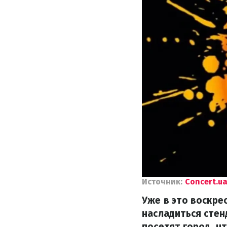
Источник:
Concert.u
Уже в это воскре
насладиться сте
посетят город, ч