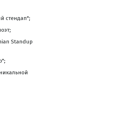
й стендап";
оэт;
nian Standup
";
уникальной