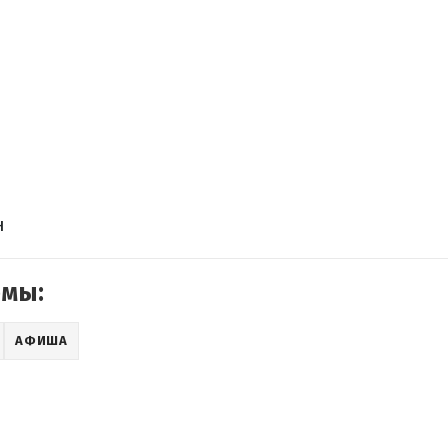
н
емы:
АФИША