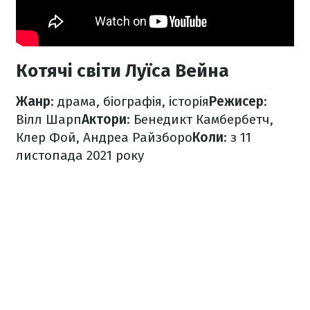
Котячі світи Луїса Вейна
Жанр
: драма, біографія, історія
Режисер
:
Вілл Шарп
Актори
: Бенедикт Камбербетч,
Клер Фой, Андреа Райзборо
Коли
: з 11
листопада 2021 року