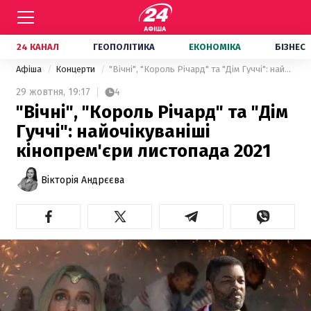
24 КАНАЛ
ГЕОПОЛІТИКА
ЕКОНОМІКА
БІЗНЕС
Афіша
Концерти
"Вічні", "Король Річард" та "Дім Гуччі": найочікуваніші кінопрем'єри листопада 2021
29 жовтня,
19:17
4
"Вічні", "Король Річард" та "Дім
Гуччі": найочікуваніші
кінопрем'єри листопада 2021
Вікторія Андрєєва