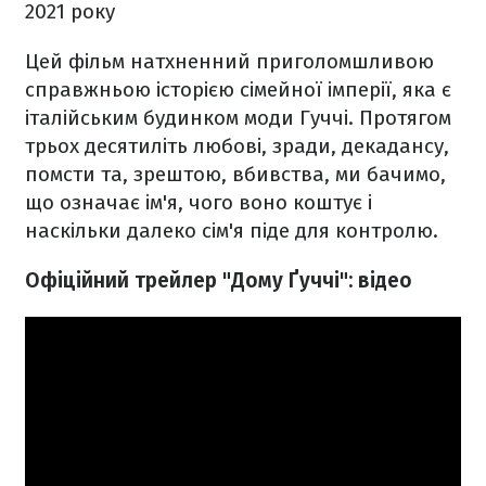
2021 року
Цей фільм натхненний приголомшливою
справжньою історією сімейної імперії, яка є
італійським будинком моди Гуччі. Протягом
трьох десятиліть любові, зради, декадансу,
помсти та, зрештою, вбивства, ми бачимо,
що означає ім'я, чого воно коштує і
наскільки далеко сім'я піде для контролю.
Офіційний трейлер "Дому Ґуччі": відео