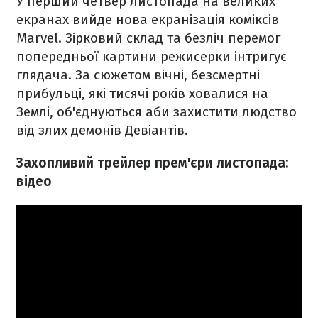
У перший четвер листопада на великих
екранах вийде нова екранізація коміксів
Marvel. Зірковий склад та безліч перемог
попередньої картини режисерки інтригує
глядача. За сюжетом вічні, безсмертні
прибульці, які тисячі років ховалися на
Землі, об'єднуються аби захистити людство
від злих демонів Девіантів.
Захопливий трейлер прем'єри листопада:
відео