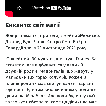
Енканто: світ магії
Жанр
: анімація, пригоди, сімейний
Режисер
:
Джаред Буш, Чаріс Кастро Сміт, Байрон
Говард
Коли
: з 25 листопада 2021 року
Ювілейний, 60 мультфільм студії Disney. За
сюжетом, все відбувається у великій
дружній родині Мадригалів, що живуть у
мальовничих горах Колумбії. Кожен із
членів родини має свої унікальні чарівні
здібності. Єдиним виключенням у родині є
дівчинка Мірабель. Але коли будинку сім'ї
загрожує небезпека, саме ця дівчинка має