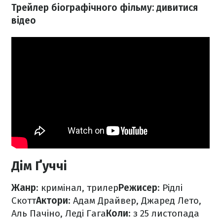
Трейлер біографічного фільму: дивитися
відео
Дім Ґуччі
Жанр
: кримінал, трилер
Режисер
: Рідлі
Скотт
Актори
: Адам Драйвер, Джаред Лето,
Аль Пачіно, Леді Гага
Коли
: з 25 листопада