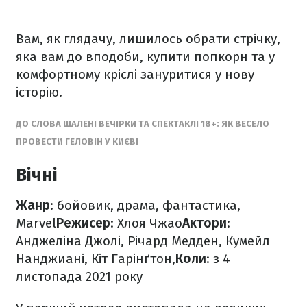
Вам, як глядачу, лишилось обрати стрічку,
яка вам до вподоби, купити попкорн та у
комфортному кріслі зануритися у нову
історію.
ДО СЛОВА ШАЛЕНІ ВЕЧІРКИ ТА СПЕКТАКЛІ 18+: ЯК ВЕСЕЛО
ПРОВЕСТИ ГЕЛОВІН У КИЄВІ
Вічні
Жанр
: бойовик, драма, фантастика,
Marvel
Режисер
: Хлоя Чжао
Актори
:
Анджеліна Джолі, Річард Медден, Кумейл
Нанджиані, Кіт Гарінґтон,
Коли
: з 4
листопада 2021 року