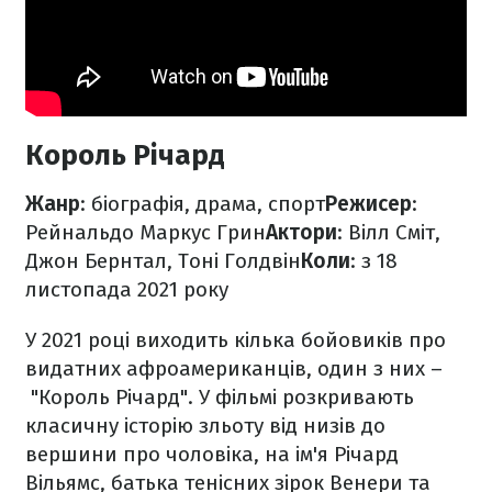
Король Річард
Жанр
: біографія, драма, спорт
Режисер
:
Рейнальдо Маркус Грин
Актори
: Вілл Сміт,
Джон Бернтал, Тоні Голдвін
Коли
: з 18
листопада 2021 року
У 2021 році виходить кілька бойовиків про
видатних афроамериканців, один з них –
"Король Річард". У фільмі розкривають
класичну історію зльоту від низів до
вершини про чоловіка, на ім'я Річард
Вільямс, батька тенісних зірок Венери та