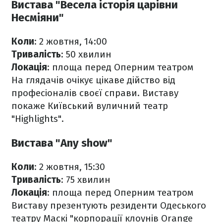
Вистава "Весела історія царівни
Несміяни"
Коли
: 2 жовтня, 14:00
Тривалість
: 50 хвилин
Локація
: площа перед Оперним театром
На глядачів очікує цікаве дійство від
професіоналів своєї справи. Виставу
покаже Київський вуличний театр
"Highlights".
Вистава "Any show"
Коли
: 2 жовтня, 15:30
Тривалість
: 75 хвилин
Локація
: площа перед Оперним театром
Виставу презентують резиденти Одеського
театру Маскі "корпорації клоунів Orange