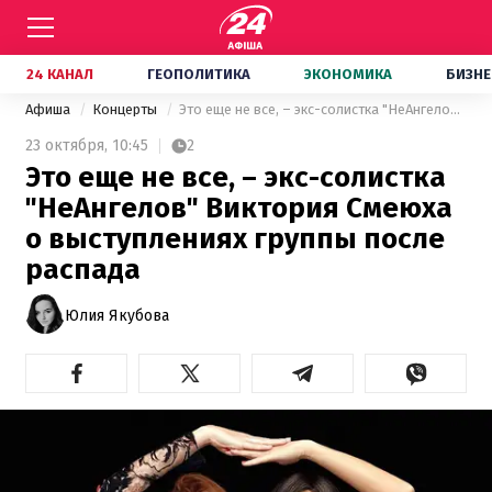
24 КАНАЛ
ГЕОПОЛИТИКА
ЭКОНОМИКА
БИЗНЕ
Афиша
Концерты
Это еще не все, – экс-солистка "НеАнгелов" Виктория Смеюха о выступлениях группы после распада
23 октября,
10:45
2
Это еще не все, – экс-солистка
"НеАнгелов" Виктория Смеюха
о выступлениях группы после
распада
Юлия Якубова